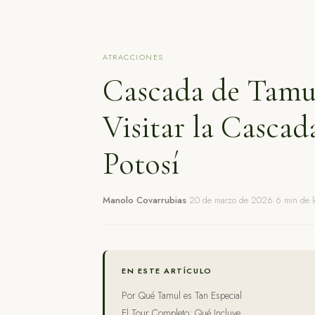
ATRACCIONES
Cascada de Tamu
Visitar la Cascad
Potosí
Manolo Covarrubias
·
20 de marzo de 2026
·
6
min de l
EN ESTE ARTÍCULO
Por Qué Tamul es Tan Especial
El Tour Completo: Qué Incluye