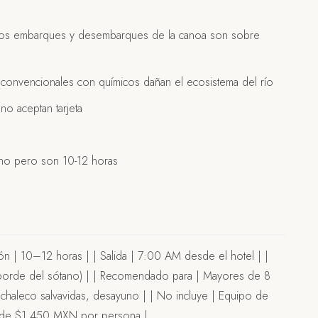
os embarques y desembarques de la canoa son sobre
convencionales con químicos dañan el ecosistema del río
no aceptan tarjeta
uno pero son 10-12 horas
 | Duración | 10–12 horas | | Salida | 7:00 AM desde el hotel | |
al borde del sótano) | | Recomendado para | Mayores de 8
o, chaleco salvavidas, desayuno | | No incluye | Equipo de
Desde $1,450 MXN por persona |