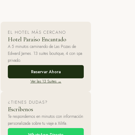
EL HOTEL MÁS CERCANO
Hotel Paraíso Encantado
A 5 minutos caminando de Las Pozas de
Edward James. 13 suites boutique, 4 con spa
privado.
Reservar Ahora
Ver las 13 Suites →
¿TIENES DUDAS?
Escríbenos
Te respondemos en minutos con información
personalizada sobre tu viaje a Xilitla.
WhatsApp Directo