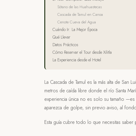
Sótano de las Huahuastecas
Cascada de Tamul en Canoa
Cenote Cueva del Agua
Cuándo Ir: La Mejor Época
Qué Llevar
Datos Prácticos
Cómo Reservar el Tour desde Xilitla
La Experiencia desde el Hotel
La Cascada de Tamul es la más alta de San Lu
metros de caída libre donde el río Santa Mar
experiencia única no es solo su tamaño —es 
aparezca de golpe, sin previo aviso, al fondo
Esta guía cubre todo lo que necesitas saber pa