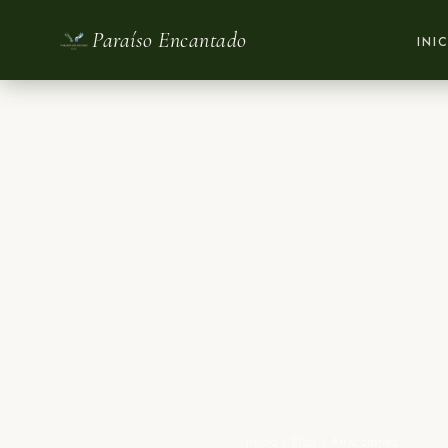
Paraíso Encantado
INI
Inicio
›
Blog
›
Atracciones