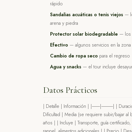
rápido
Sandalias acuáticas o tenis viejos
— l
arena y piedra
Protector solar biodegradable
— los 
Efectivo
— algunos servicios en la zona 
Cambio de ropa seco
para el regreso
Agua y snacks
— el tour incluye desay
Datos Prácticos
| Detalle | Información | |---------|-------------|
Dificultad | Media (se requiere subir/bajar 
años | | Incluye | Transporte, guía certificad
rappel, alimentos adicionales | | Precio | 