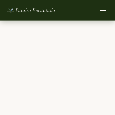
Paraíso Encantado
INICIO
HABITACIONES
RESTAURANTE
GALERÍA
EXPERIENCIAS
BLOG
CONTACTO
RESERVAR AHORA