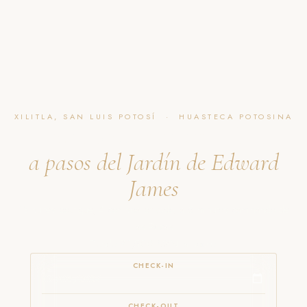
XILITLA, SAN LUIS POTOSÍ · HUASTECA POTOSINA
Hotel Boutique en Xilitla
a pasos del Jardín de Edward
James
13 suites boutique, 4 con spa privado, a 5 minutos caminando de
Las Pozas.
Desde $1,500 MXN la noche.
CHECK-IN
CHECK-OUT