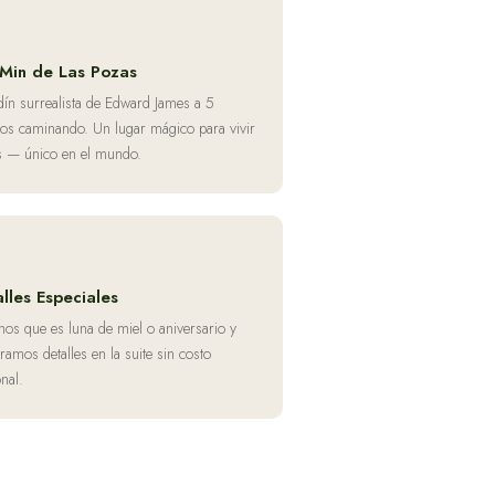
 Min de Las Pozas
rdín surrealista de Edward James a 5
os caminando. Un lugar mágico para vivir
s — único en el mundo.
lles Especiales
nos que es luna de miel o aniversario y
ramos detalles en la suite sin costo
onal.