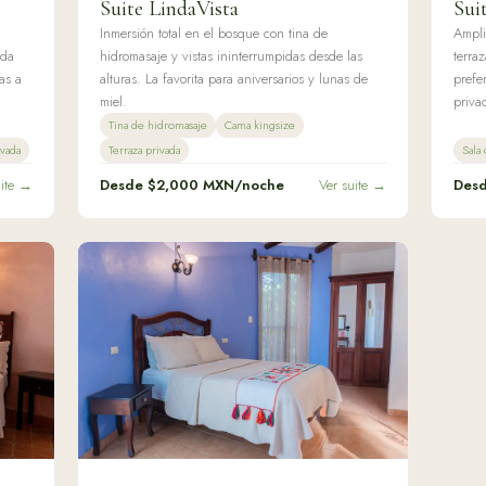
Suite LindaVista
Sui
Inmersión total en el bosque con tina de
Ampli
ada
hidromasaje y vistas ininterrumpidas desde las
terraz
as a
alturas. La favorita para aniversarios y lunas de
prefe
miel.
priva
Tina de hidromasaje
Cama kingsize
ivada
Terraza privada
Sala 
uite →
Desde $
2,000
MXN/noche
Ver suite →
Des