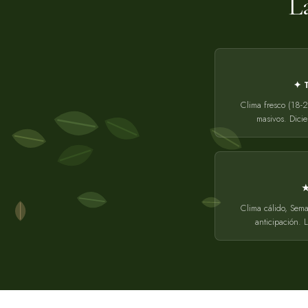
L
✦ 
Clima fresco (18-2
masivos. Dici
★
Clima cálido, Sem
anticipación. 