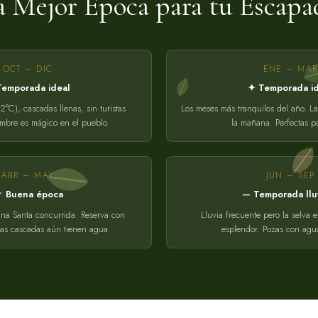
a Mejor Época para tu Escapa
OCT – DIC
ENE – MAR
Temporada ideal
✦ Temporada id
2°C), cascadas llenas, sin turistas
Los meses más tranquilos del año. La
embre es mágico en el pueblo.
la mañana. Perfectas pa
ABR – MAY
JUN – SEP
 Buena época
— Temporada llu
ana Santa concurrida. Reserva con
Lluvia frecuente pero la selva 
Las cascadas aún tienen agua.
esplendor. Pozas con agua