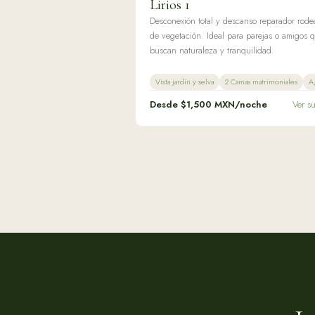
Lirios 1
Desconexión total y descanso reparador rod
de vegetación. Ideal para parejas o amigos 
buscan naturaleza y tranquilidad.
Vista jardín y selva
2 Camas matrimoniales
A
Desde $
1,500
MXN/noche
Ver s