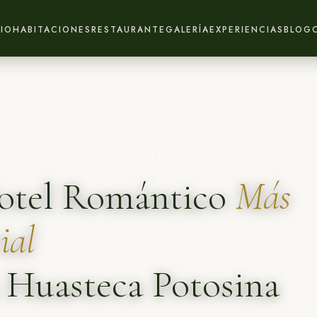
CIO
HABITACIONES
RESTAURANTE
GALERÍA
EXPERIENCIAS
BLOG
ico Xilitla
 · ANIVERSARIOS · ESCAPADAS EN PAREJA
otel Romántico
Más
ial
a Huasteca Potosina