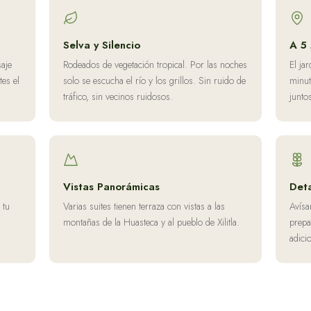
Selva y Silencio
A 5
saje
Rodeados de vegetación tropical. Por las noches
El ja
es el
solo se escucha el río y los grillos. Sin ruido de
minut
tráfico, sin vecinos ruidosos.
junto
Vistas Panorámicas
Deta
 tu
Varias suites tienen terraza con vistas a las
Avísa
montañas de la Huasteca y al pueblo de Xilitla.
prepa
adici