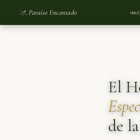
Paraíso Encantado
INI
Inicio
›
Hotel Románt
LUNA DE MIEL
El H
Espec
de l