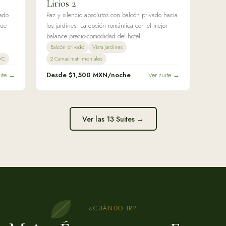
Lirios 2
eado
Paz y silencio absolutos con balcón privado hacia
que
los jardines. La opción romántica con el mejor
balance precio-comodidad del hotel.
Balcón privado
Vista jardines
/C
2 Camas matrimoniales
uite →
Desde $
1,500
MXN/noche
Ver suite →
Ver las 13 Suites →
¿CUÁNDO IR?