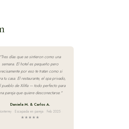
n
"
Tres días que se sintieron como una
semana. El hotel es pequeño pero
recisamente por eso te tratan como si
ra tu casa. El restaurante, el spa privado,
l pueblo de Xilitla — todo perfecto para
na pareja que quiere desconectarse.
"
Daniela M. & Carlos A.
onterrey · Escapada en pareja · Feb 2025 ·
★★★★★