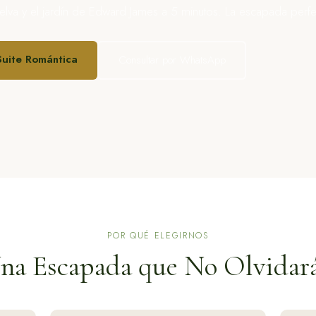
elva y el jardín de Edward James a 5 minutos. La escapada perf
Suite Romántica
Consultar por WhatsApp
POR QUÉ ELEGIRNOS
na Escapada que No Olvidar