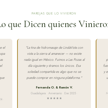
PAREJAS QUE LO VIVIERON
Lo que Dicen quienes Viniero
e el
"
La tina de hidromasaje de LindaVista con
 spa
vista a la sierra al amanecer — no existe
Las
nada igual en México. Fuimos a Las Pozas al
p
el
día siguiente y éramos los únicos. Esa
fue
soledad compartida es algo que no se
y e
que
puede comprar en ninguna plataforma.
"
u
Fernanda O. & Ramón V.
Guadalajara · Aniversario · Ene 2025 ·
M
★★★★★
24 ·