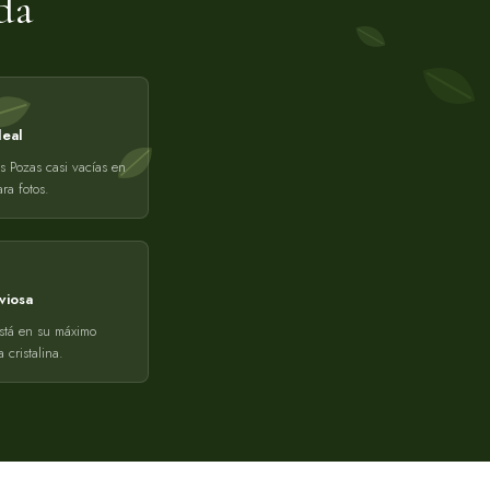
da
eal
s Pozas casi vacías en
ra fotos.
viosa
está en su máximo
 cristalina.