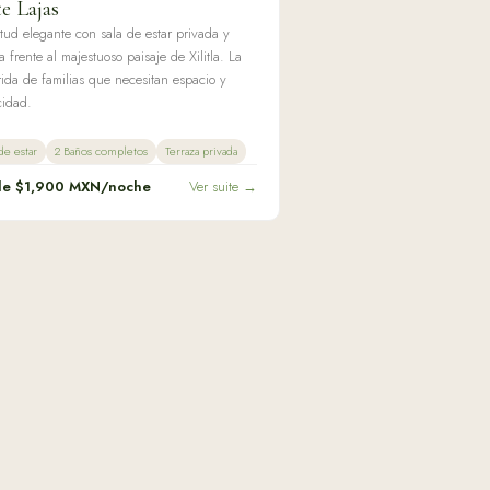
te Lajas
tud elegante con sala de estar privada y
a frente al majestuoso paisaje de Xilitla. La
rida de familias que necesitan espacio y
cidad.
de estar
2 Baños completos
Terraza privada
de $
1,900
MXN/noche
Ver suite →