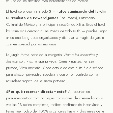
en uno de los destinos más extraordinarios de México.
El hotel se encuentra a solo
5 minutos caminando del Jardín
Surrealista de Edward James
(Las Pozas), Patrimonio
Cultural de México y la principal atracción de Xilitla. Eres el hotel
boutique más cercano a Las Pozas de todo Xilitla — puedes llegar
antes que los grupos organizados y disfrutar la magia del jardín
casi en soledad por las mañanas.
La
Jungla
forma parte de la categoría
Vista a las Montañas
y
destaca por:
Piscina spa privada, Cama kingsize, Terraza
privada, Vista montaña
. Cada detalle de esta suite fue diseñado
para ofrecer privacidad absoluta y confort en contacto con la
naturaleza tropical de la sierra potosina.
¿Por qué reservar directamente?
Al reservar en
paraisoencantado.com no pagas comisiones de intermediarios y
ves las 13 suites completas, recibes confirmación instantánea y
tienes reembolso del 100% si cancelas hasta 7 días antes de tu