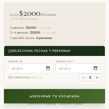
$
2000
MXN/noche
DESDE
~$
114
USD por noche
2 personas:
$
2000
(~$
114
USD)
3–4 personas:
$
2500
(~$
143
USD)
Capacidad máxima:
4
personas
SELECCIONA FECHAS Y PERSONAS
CHECK-IN
CHECK-OUT
2
2
PERSONA
S
(MÁX
4
)
ASEGURAR TU ESCAPADA
Confirmación instantánea · Cancelación flexible