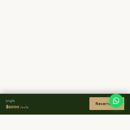
Jungla
Reservar →
$
2000
/noche