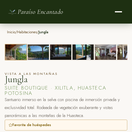
Paraíso Encantado
INICIO
Inicio
/
Habitaciones
/
Jungla
1
/
6
HABITACIONES
SUITE CON SPA PRIVADO
RESTAURANTE
GALERÍA
VISTA A LAS MONTAÑAS
Jungla
EXPERIENCIAS
SUITE BOUTIQUE · XILITLA, HUASTECA
POTOSINA
BLOG
Santuario inmerso en la selva con piscina de inmersión privada y
exclusividad total. Rodeada de vegetación exuberante y vistas
CONTACTO
panorámicas a las montañas de la Huasteca.
Favorita de huéspedes
RESERVAR AHORA