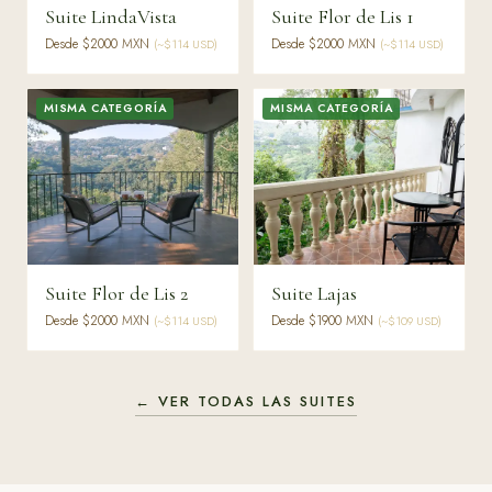
Suite LindaVista
Suite Flor de Lis 1
Desde $
2000
MXN
Desde $
2000
MXN
(~$
114
USD)
(~$
114
USD)
MISMA CATEGORÍA
MISMA CATEGORÍA
Suite Flor de Lis 2
Suite Lajas
Desde $
2000
MXN
Desde $
1900
MXN
(~$
114
USD)
(~$
109
USD)
← VER TODAS LAS SUITES